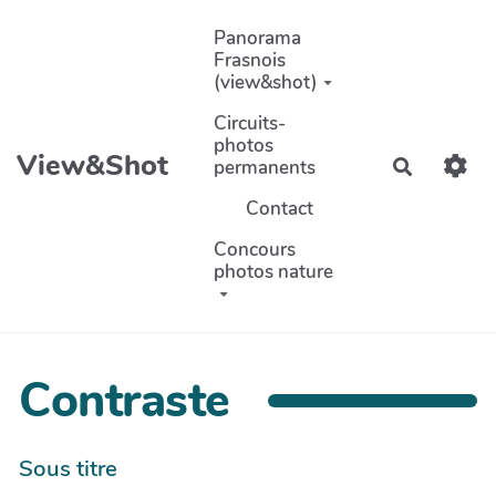
Aller au contenu principal
Panorama
Frasnois
(view&shot)
Circuits-
photos
View&Shot
permanents
Recherch
Contact
Concours
photos nature
Contraste
Sous titre