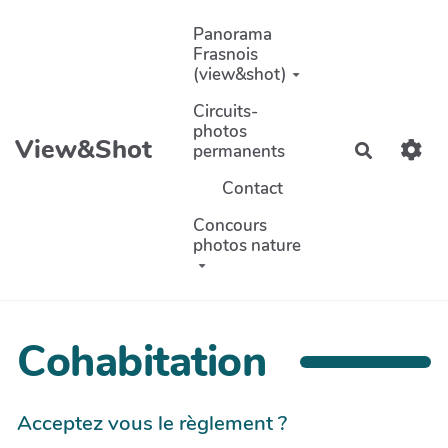
Aller au contenu principal
Panorama
Frasnois
(view&shot)
Circuits-
photos
View&Shot
permanents
Recherch
Contact
Concours
photos nature
Cohabitation
Acceptez vous le règlement ?