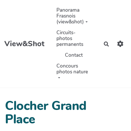
Aller au contenu principal
Panorama
Frasnois
(view&shot)
Circuits-
photos
View&Shot
permanents
Recherch
Contact
Concours
photos nature
Clocher Grand
Place