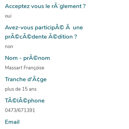
Acceptez vous le rÃ¨glement ?
oui
Avez-vous participÃ© Ã une
prÃ©cÃ©dente Ã©dition ?
non
Nom - prÃ©nom
Massart Françoise
Tranche d'Ã¢ge
plus de 15 ans
TÃ©lÃ©phone
0473/671391
Email