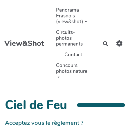
Aller au contenu principal
Panorama
Frasnois
(view&shot)
Circuits-
photos
View&Shot
permanents
Recherch
Contact
Concours
photos nature
Ciel de Feu
Acceptez vous le règlement ?