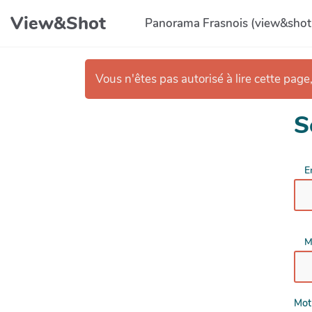
Aller au contenu principal
View&Shot
Panorama Frasnois (view&shot
Vous n'êtes pas autorisé à lire cette page,
S
E
M
Mot