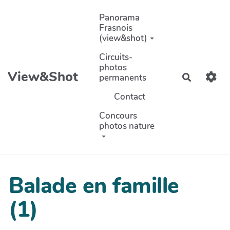
Aller au contenu principal
Panorama
Frasnois
(view&shot)
Circuits-
photos
View&Shot
permanents
Recherch
Contact
Concours
photos nature
Balade en famille
(1)