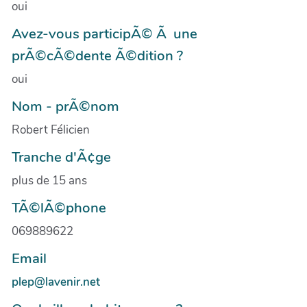
oui
Avez-vous participÃ© Ã une
prÃ©cÃ©dente Ã©dition ?
oui
Nom - prÃ©nom
Robert Félicien
Tranche d'Ã¢ge
plus de 15 ans
TÃ©lÃ©phone
069889622
Email
plep@lavenir.net