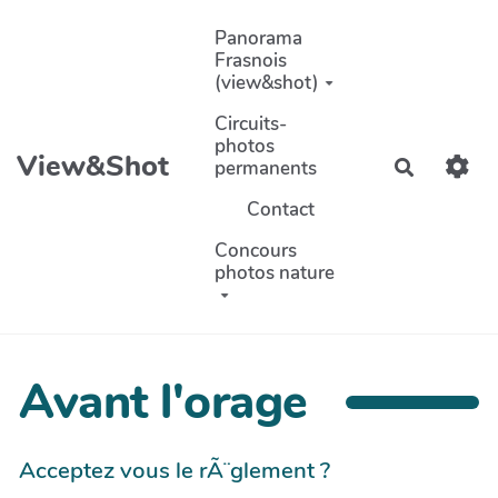
Aller au contenu principal
Panorama
Frasnois
(view&shot)
Circuits-
photos
View&Shot
permanents
Recherch
Contact
Concours
photos nature
Avant l'orage
Acceptez vous le rÃ¨glement ?