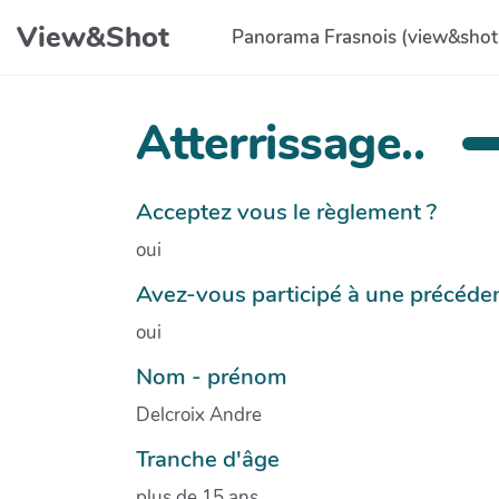
Aller au contenu principal
View&Shot
Panorama Frasnois (view&shot
Atterrissage..
Acceptez vous le règlement ?
oui
Avez-vous participé à une précéden
oui
Nom - prénom
Delcroix Andre
Tranche d'âge
plus de 15 ans