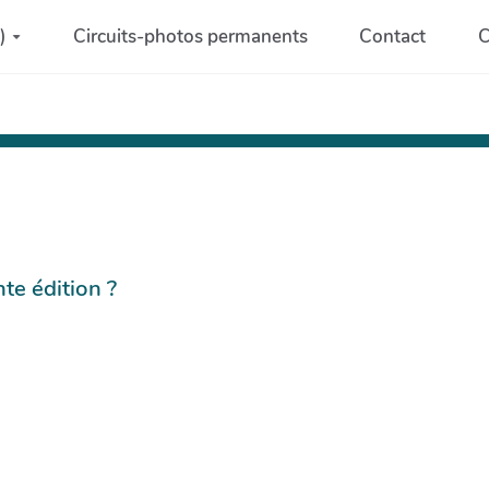
)
Circuits-photos permanents
Contact
C
te édition ?