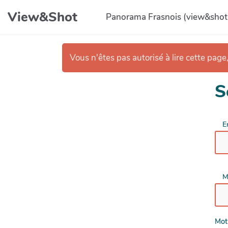
Aller au contenu principal
View&Shot
Panorama Frasnois (view&shot
Vous n'êtes pas autorisé à lire cette page,
S
E
M
Mot