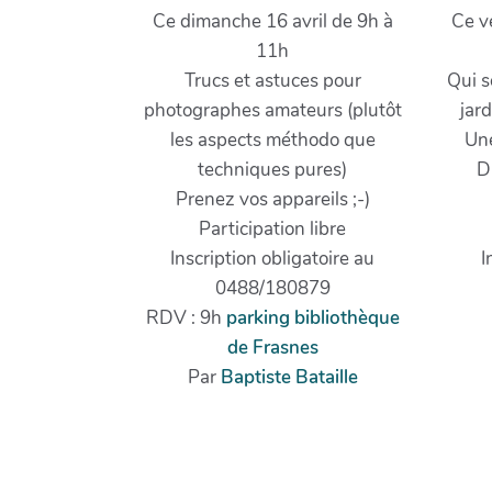
Ce dimanche 16 avril de 9h à
Ce v
11h
Trucs et astuces pour
Qui s
photographes amateurs (plutôt
jar
les aspects méthodo que
Une
techniques pures)
D
Prenez vos appareils ;-)
Participation libre
Inscription obligatoire au
I
0488/180879
RDV : 9h
parking bibliothèque
de Frasnes
Par
Baptiste Bataille