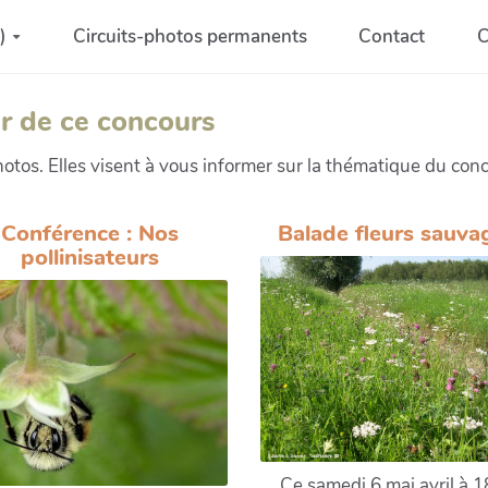
)
Circuits-photos permanents
Contact
C
r de ce concours
tos. Elles visent à vous informer sur la thématique du conc
Conférence : Nos
Balade fleurs sauva
pollinisateurs
Ce samedi 6 mai avril à 1