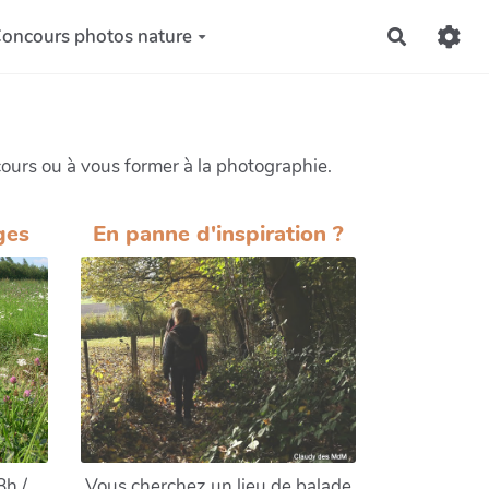
oncours photos nature
Recherch
ours ou à vous former à la photographie.
ges
En panne d'inspiration ?
8h /
Vous cherchez un lieu de balade