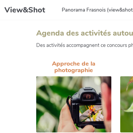
Aller au contenu principal
View&Shot
Panorama Frasnois (view&shot
Agenda des activités autou
Des activités accompagnent ce concours pho
Approche de la
photographie