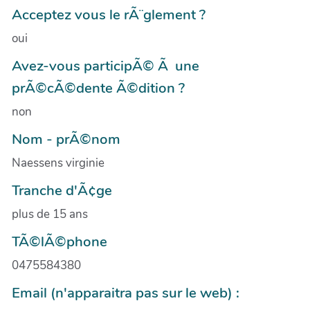
Acceptez vous le rÃ¨glement ?
oui
Avez-vous participÃ© Ã une
prÃ©cÃ©dente Ã©dition ?
non
Nom - prÃ©nom
Naessens virginie
Tranche d'Ã¢ge
plus de 15 ans
TÃ©lÃ©phone
0475584380
Email (n'apparaitra pas sur le web) :