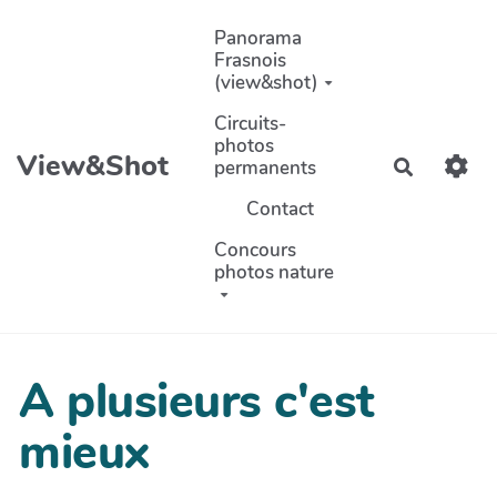
Aller au contenu principal
Panorama
Frasnois
(view&shot)
Circuits-
photos
View&Shot
permanents
Recherch
Contact
Concours
photos nature
A plusieurs c'est
mieux