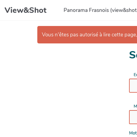
Aller au contenu principal
View&Shot
Panorama Frasnois (view&shot
Vous n'êtes pas autorisé à lire cette page,
S
E
M
Mot